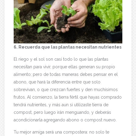
6. Recuerda que las plantas necesitan nutrientes
El riego y el sol son casi todo lo que las plantas
necesitan para vivir, porque ellas generan su propio
alimento; pero de todas maneras debes pensar en el
abono, que hará la diferencia entre que solo
sobrevivan, o que crezcan fuertes y den muchísimos
frutos. Al comienzo, la tierra fértil que hayas comprado
tendrá nutrientes, y más aun si utilizaste tierra de
compost, pero luego irán menguando, y deberás
acondicionarla agregando abono o compost nuevo.
Tu mejor amiga será una compostera: no solo te